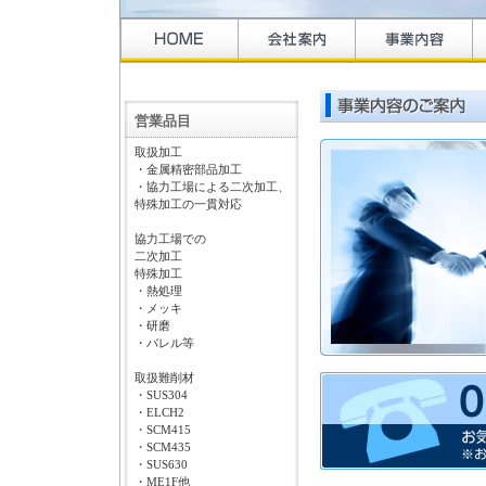
営業品目
取扱加工
・金属精密部品加工
・協力工場による二次加工、
特殊加工の一貫対応
協力工場での
二次加工
特殊加工
・熱処理
・メッキ
・研磨
・バレル等
取扱難削材
・SUS304
・ELCH2
・SCM415
・SCM435
・SUS630
・ME1F他