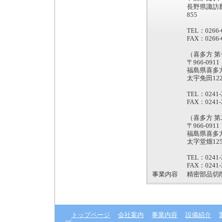
長野県諏訪
855
TEL：0266-
FAX：0266-
（喜多方 
〒966-0911
福島県喜多
太宇免田122
TEL：0241-
FAX：0241-
（喜多方 
〒966-0911
福島県喜多
太字堂畑125
TEL：0241-
FAX：0241-
事業内容
精密部品切
トップページ
会社案内
事業内容
設備紹介